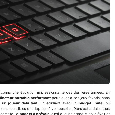
connu une évolution impressionnante ces dernières années. En
dinateur portable performant
pour jouer à ses jeux favoris, sans
ez un
joueur débutant
, un étudiant avec un
budget limité
, ou
tions accessibles et adaptées à vos besoins. Dans cet article, nous
 compte, le
budget à prévoir
, ainsi que les conseils pour évoluer