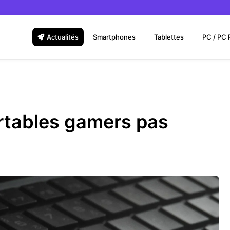
Actualités
Smartphones
Tablettes
PC / PC 
ortables gamers pas