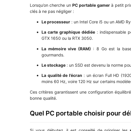
Lorsqu’on cherche un
PC portable gamer
à petit pri
clés à ne pas négliger :
Le processeur
: un Intel Core i5 ou un AMD R
La carte graphique dédiée
: indispensable p
GTX 1650 ou la RTX 3050.
La mémoire vive (RAM)
: 8 Go est la base
gourmands.
Le stockage
: un SSD est devenu la norme pour
La qualité de l’écran
: un écran Full HD (19
moins 60 Hz, voire 120 Hz sur certains modèle
Ces critères garantissent une configuration équilibr
bonne qualité.
Quel PC portable choisir pour dé
Si vous débutez, il est conseillé de prioriser les