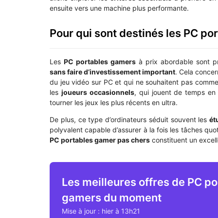
ensuite vers une machine plus performante.
Pour qui sont destinés les PC po
Les
PC portables gamers
à prix abordable sont p
sans faire d’investissement important
. Cela concer
du jeu vidéo sur PC et qui ne souhaitent pas commen
les
joueurs occasionnels
, qui jouent de temps en
tourner les jeux les plus récents en ultra.
De plus, ce type d’ordinateurs séduit souvent les
ét
polyvalent capable d’assurer à la fois les tâches q
PC portables gamer pas chers
constituent un excel
Les meilleures offres de PC p
gamers du moment
Mise à jour : hier à 13h21