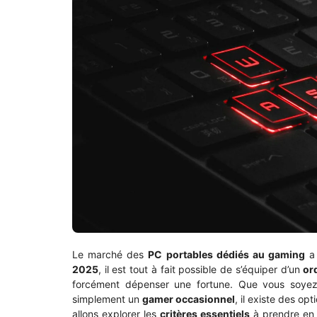
Le marché des
PC portables dédiés au gaming
a 
2025
, il est tout à fait possible de s’équiper d’un
or
forcément dépenser une fortune. Que vous soy
simplement un
gamer occasionnel
, il existe des op
allons explorer les
critères essentiels
à prendre en