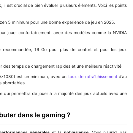
x, il est crucial de bien évaluer plusieurs éléments. Voici les points
yzen 5 minimum pour une bonne expérience de jeu en 2025.
our jouer confortablement, avec des modèles comme la NVIDIA
 recommandée, 16 Go pour plus de confort et pour les jeux
 des temps de chargement rapides et une meilleure réactivité.
20×1080) est un minimum, avec un
taux de rafraîchissement
d’au
s abordables.
ée qui permettra de jouer à la majorité des jeux actuels avec une
buter dans le gaming ?
performances générales
et la
polyvalence
. Vous n’aurez pas