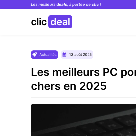
Les meilleurs
deals
, à portée de
clic
!
clic
deal
Actualités
13 août 2025
Les meilleurs PC p
chers en 2025