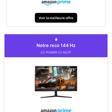
Voir la meilleure offre
Notre reco 144 Hz
LC-POWER LC-M27F