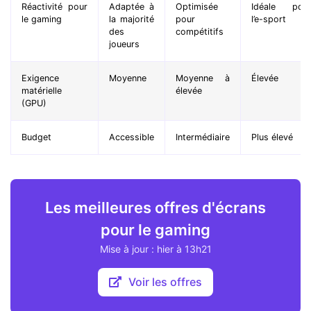
Réactivité pour
Adaptée à
Optimisée
Idéale pou
le gaming
la majorité
pour
l’e-sport
des
compétitifs
joueurs
Exigence
Moyenne
Moyenne à
Élevée
matérielle
élevée
(GPU)
Budget
Accessible
Intermédiaire
Plus élevé
Les meilleures offres d'écrans
pour le gaming
Mise à jour : hier à 13h21
Voir les offres