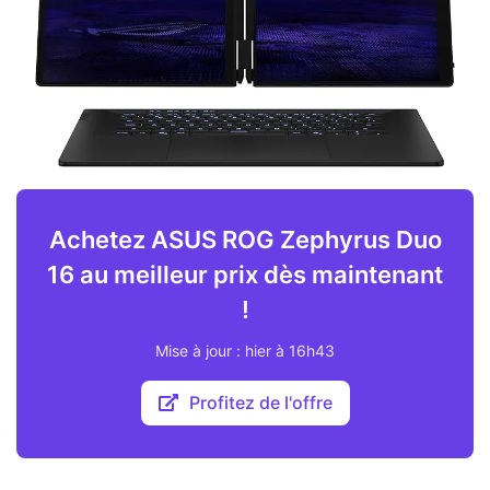
Achetez ASUS ROG Zephyrus Duo
16 au meilleur prix dès maintenant
!
Mise à jour : hier à 16h43
Profitez de l'offre