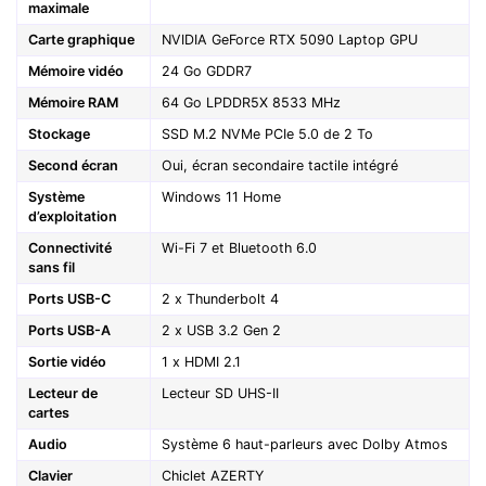
maximale
Carte graphique
NVIDIA GeForce RTX 5090 Laptop GPU
Mémoire vidéo
24 Go GDDR7
Mémoire RAM
64 Go LPDDR5X 8533 MHz
Stockage
SSD M.2 NVMe PCIe 5.0 de 2 To
Second écran
Oui, écran secondaire tactile intégré
Système
Windows 11 Home
d’exploitation
Connectivité
Wi-Fi 7 et Bluetooth 6.0
sans fil
Ports USB-C
2 x Thunderbolt 4
Ports USB-A
2 x USB 3.2 Gen 2
Sortie vidéo
1 x HDMI 2.1
Lecteur de
Lecteur SD UHS-II
cartes
Audio
Système 6 haut-parleurs avec Dolby Atmos
Clavier
Chiclet AZERTY