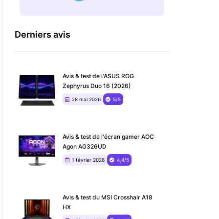
Derniers avis
Avis & test de l'ASUS ROG
Zephyrus Duo 16 (2026)
28 mai 2026
5/5
Avis & test de l'écran gamer AOC
Agon AG326UD
1 février 2026
4,4/5
Avis & test du MSI Crosshair A18
HX