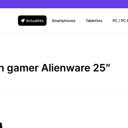
Actualités
Smartphones
Tablettes
PC / PC 
ran gamer Alienware 25″