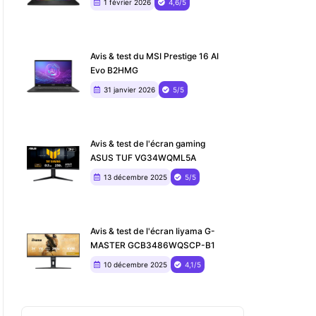
1 février 2026
4,6/5
Avis & test du MSI Prestige 16 AI
Evo B2HMG
31 janvier 2026
5/5
Avis & test de l'écran gaming
ASUS TUF VG34WQML5A
13 décembre 2025
5/5
Avis & test de l'écran Iiyama G-
MASTER GCB3486WQSCP-B1
10 décembre 2025
4,1/5