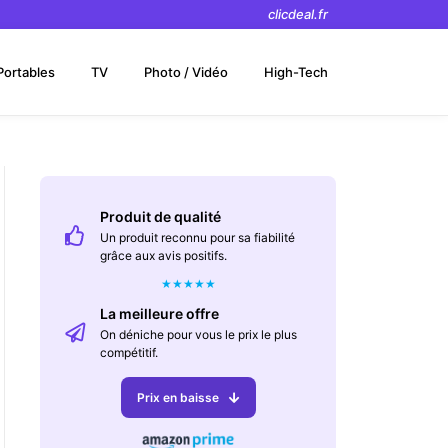
clicdeal.fr
Portables
TV
Photo / Vidéo
High-Tech
Produit de qualité
Un produit reconnu pour sa fiabilité
grâce aux avis positifs.
★
★
★
★
★
La meilleure offre
On déniche pour vous le prix le plus
compétitif.
Prix en baisse