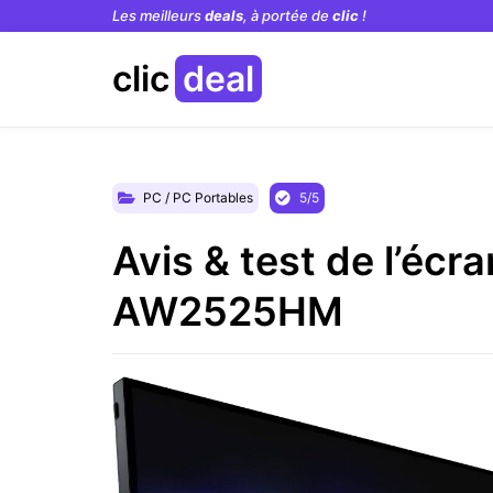
Les meilleurs
deals
, à portée de
clic
!
clic
deal
PC / PC Portables
5/5
Avis & test de l’éc
AW2525HM