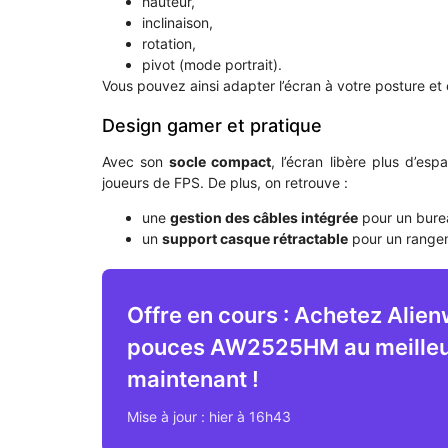
hauteur,
inclinaison,
rotation,
pivot (mode portrait).
Vous pouvez ainsi adapter l’écran à votre posture et 
Design gamer et pratique
Avec son
socle compact
, l’écran libère plus d’es
joueurs de FPS. De plus, on retrouve :
une
gestion des câbles intégrée
pour un burea
un
support casque rétractable
pour un rangem
Offre en cours : Achetez Alie
pouces AW2525HM au meilleur
maintenant !
Mise à jour : hier à 16h43