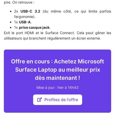
pire. On retrouve :
2x
USB-C 3.2
(du même côté, ce qui limite parfois
l’ergonomie).
1x
USB-A
.
1x
prise casque jack
.
Exit le port HDMI et le Surface Connect. Cela peut gêner les
utilisateurs qui branchent régulièrement un écran externe.
Offre en cours : Achetez Microsoft
Surface Laptop au meilleur prix
dès maintenant !
Mise à jour : hier à 16h43
Profitez de l'offre