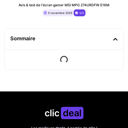
Avis & test de l'écran gamer MSI MPG 274URDFW E16M
5 novembre 2025
5/5
Sommaire
clic
deal
Les meilleurs
deals
, à portée de
clic
!