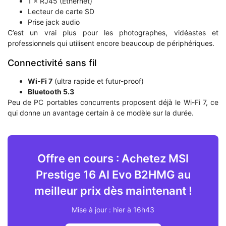
1 × RJ45 (Ethernet)
Lecteur de carte SD
Prise jack audio
C’est un vrai plus pour les photographes, vidéastes et
professionnels qui utilisent encore beaucoup de périphériques.
Connectivité sans fil
Wi-Fi 7
(ultra rapide et futur-proof)
Bluetooth 5.3
Peu de PC portables concurrents proposent déjà le Wi-Fi 7, ce
qui donne un avantage certain à ce modèle sur la durée.
Offre en cours : Achetez MSI
Prestige 16 AI Evo B2HMG au
meilleur prix dès maintenant !
Mise à jour : hier à 16h43