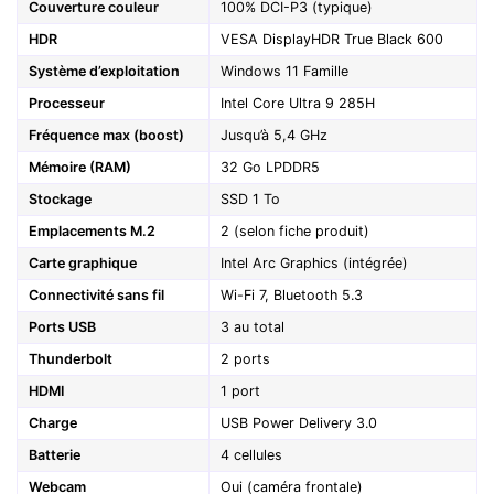
Couverture couleur
100% DCI-P3 (typique)
HDR
VESA DisplayHDR True Black 600
Système d’exploitation
Windows 11 Famille
Processeur
Intel Core Ultra 9 285H
Fréquence max (boost)
Jusqu’à 5,4 GHz
Mémoire (RAM)
32 Go LPDDR5
Stockage
SSD 1 To
Emplacements M.2
2 (selon fiche produit)
Carte graphique
Intel Arc Graphics (intégrée)
Connectivité sans fil
Wi-Fi 7, Bluetooth 5.3
Ports USB
3 au total
Thunderbolt
2 ports
HDMI
1 port
Charge
USB Power Delivery 3.0
Batterie
4 cellules
Webcam
Oui (caméra frontale)