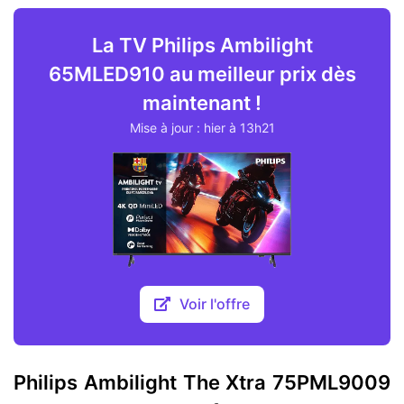
La TV Philips Ambilight
65MLED910 au meilleur prix dès
maintenant !
Mise à jour : hier à 13h21
Voir l'offre
Philips Ambilight The Xtra 75PML9009