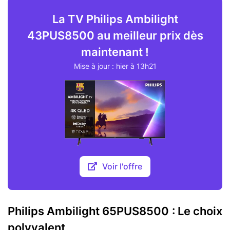
La TV Philips Ambilight
43PUS8500 au meilleur prix dès
maintenant !
Mise à jour : hier à 13h21
Voir l'offre
Philips Ambilight 65PUS8500 : Le choix
polyvalent