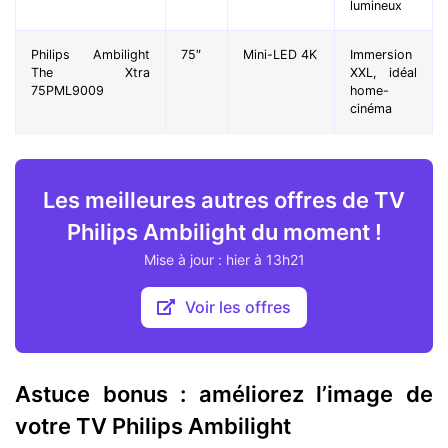
lumineux
Philips Ambilight
75″
Mini-LED 4K
Immersion
The Xtra
XXL, idéal
75PML9009
home-
cinéma
Les meilleures autres offres de TV
Philips Ambilight du moment !
Mise à jour : hier à 13h21
Voir les offres
Astuce bonus : améliorez l’image de
votre TV Philips Ambilight