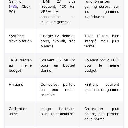
Gaming
HDMI 2.1 plus
Fonctionnalités
(
PS5
, Xbox,
fréquent, 120 Hz,
gaming surtout sur
PC)
VRR/ALLM
les gammes
accessibles en
supérieures
milieu de gamme
Système
Google TV (riche en
Tizen (fluide, bien
d’exploitation
apps, évolutif, très
intégré mais plus
ouvert)
fermé)
Taille d’écran
Souvent 65″ ou 75″
Souvent 55″ ou 65″
au même
pour un budget
pour le même
budget
donné
budget
Finitions
Correctes, parfois
Finitions souvent
un peu moins
plus haut de gamme
premium
Calibration
Image flatteuse,
Calibration plus
usine
plus “spectaculaire”
neutre, plus proche
de la norme