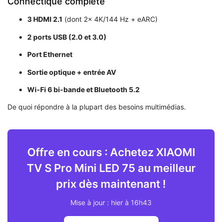
Connectique complète
3 HDMI 2.1
(dont 2x 4K/144 Hz + eARC)
2 ports USB (2.0 et 3.0)
Port Ethernet
Sortie optique + entrée AV
Wi-Fi 6 bi-bande et Bluetooth 5.2
De quoi répondre à la plupart des besoins multimédias.
Offre en cours : Achetez XIAOMI
TV S Pro Mini LED 75 au meilleur
prix dès maintenant !
Mise à jour : hier à 16h43