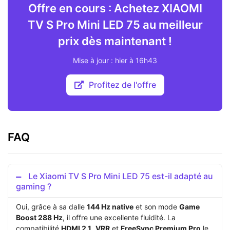
Offre en cours : Achetez XIAOMI
TV S Pro Mini LED 75 au meilleur
prix dès maintenant !
Mise à jour : hier à 16h43
Profitez de l'offre
FAQ
Le Xiaomi TV S Pro Mini LED 75 est-il adapté au
gaming ?
Oui, grâce à sa dalle
144 Hz native
et son mode
Game
Boost 288 Hz
, il offre une excellente fluidité. La
compatibilité
HDMI 2.1
,
VRR
et
FreeSync Premium Pro
le