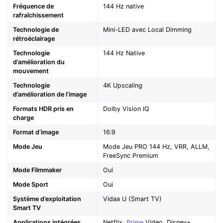
Fréquence de
144 Hz native
rafraîchissement
Technologie de
Mini-LED avec Local Dimming
rétroéclairage
Technologie
144 Hz Native
d’amélioration du
mouvement
Technologie
4K Upscaling
d’amélioration de l’image
Formats HDR pris en
Dolby Vision IQ
charge
Format d’image
16:9
Mode Jeu
Mode Jeu PRO 144 Hz, VRR, ALLM,
FreeSync Premium
Mode Filmmaker
Oui
Mode Sport
Oui
Système d’exploitation
Vidaa U (Smart TV)
Smart TV
Applications intégrées
Netflix,
Prime
Video, Disney+,