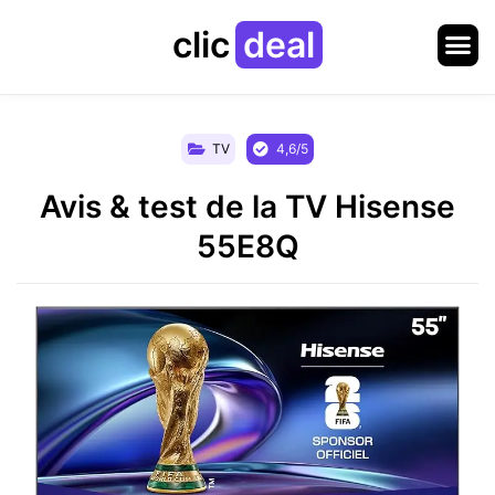
clic
deal
TV
4,6/5
Avis & test de la TV Hisense
55E8Q