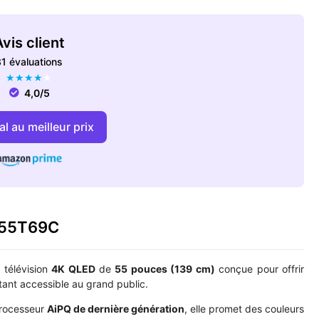
vis client
1 évaluations
★
★
★
★
★
4,0/5
l au meilleur prix
L 55T69C
 télévision
4K QLED
de
55 pouces (139 cm)
conçue pour offrir
stant accessible au grand public.
rocesseur
AiPQ de dernière génération
, elle promet des couleurs