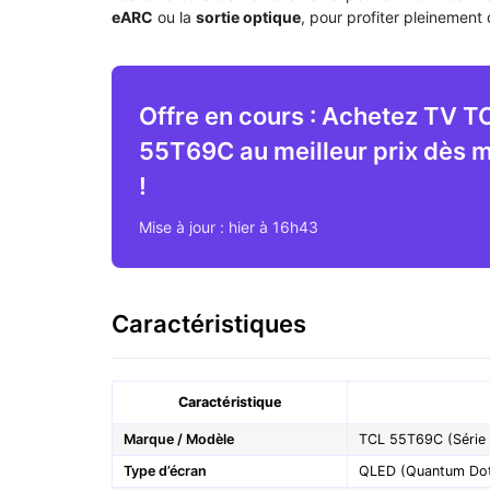
eARC
ou la
sortie optique
, pour profiter pleinemen
Offre en cours : Achetez TV T
55T69C au meilleur prix dès 
!
Mise à jour : hier à 16h43
Caractéristiques
Caractéristique
Marque / Modèle
TCL 55T69C (Série
Type d’écran
QLED (Quantum Dot)