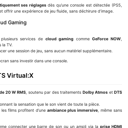
tiquement ses réglages
dès qu’une console est détectée (PS5,
t offrir une expérience de jeu fluide, sans déchirure d’image.
oud Gaming
à plusieurs services de
cloud gaming
comme
GeForce NOW
,
 la TV.
ancer une session de jeu, sans aucun matériel supplémentaire.
cran sans investir dans une console.
S Virtual:X
 de 20 W RMS
, soutenu par des traitements
Dolby Atmos
et
DTS
donnant la sensation que le son vient de toute la pièce.
t les films profitent d’une
ambiance plus immersive
, même sans
me connecter une barre de son ou un ampli via la
prise HDMI