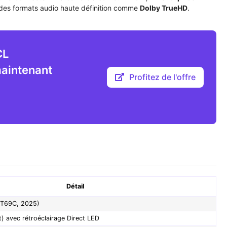
t des formats audio haute définition comme
Dolby TrueHD
.
CL
maintenant
Profitez de l'offre
Détail
 T69C, 2025)
 avec rétroéclairage Direct LED