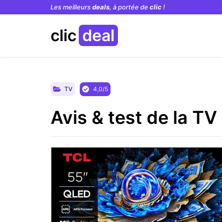
Les meilleurs
deals
, à portée de
clic
!
clic
deal
TV
4,0/5
Avis & test de la 