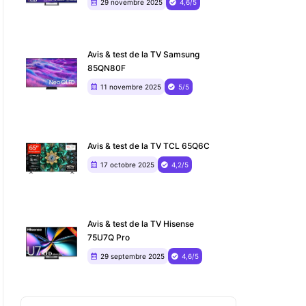
29 novembre 2025
4,6/5
Avis & test de la TV Samsung
85QN80F
11 novembre 2025
5/5
Avis & test de la TV TCL 65Q6C
17 octobre 2025
4,2/5
Avis & test de la TV Hisense
75U7Q Pro
29 septembre 2025
4,6/5