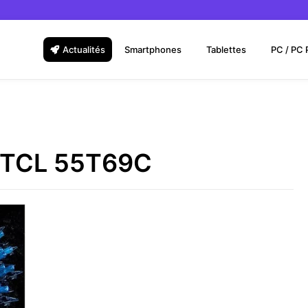
Actualités
Smartphones
Tablettes
PC / PC 
TV TCL 55T69C