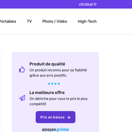
clicdeal.fr
Portables
TV
Photo / Vidéo
High-Tech
Produit de qualité
Un produit reconnu pour sa fiabilité
grâce aux avis positifs.
★
★
★
★
★
La meilleure offre
On déniche pour vous le prix le plus
compétitif.
Prix en baisse