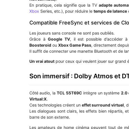
En pratique, cela signifie que la TV
adapte automa
Xbox
Series, etc.), pour réduire le
temps de latence
e
Compatible FreeSync et services de Cl
Les joueurs sans console ne sont pas oubliés.
Grâce à
Google TV
, il est possible d’accéder 
Boosteroid
ou
Xbox Game Pass
, directement depuis
Il suffit de connecter une manette Bluetooth et de l
Un vrai atout
pour ceux qui veulent jouer sur grand é
Son immersif : Dolby Atmos et DT
Côté audio, la
TCL 55T69C
intègre un système
2.0
Virtual:X
.
Ces technologies créent un
effet surround virtuel
, 
Les dialogues sont clairs, les effets bien répartis, e
barre de son externe.
Les amateurs de home cinéma peuvent tout de mê