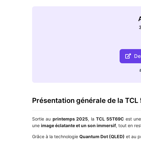
A
3
Dea
Présentation générale de la TC
Sortie au
printemps 2025
, la
TCL 55T69C
est une
une
image éclatante et un son immersif
, tout en re
Grâce à la technologie
Quantum Dot (QLED)
et au p