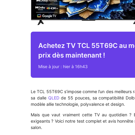
Achetez TV TCL 55T69C au me
prix dès maintenant !
Mise à jour : hier à 16h43
Le TCL 55T69C s’impose comme l’un des meilleurs rap
sa dalle
QLED
de 55 pouces, sa compatibilité Dolby
modèle allie technologie, polyvalence et design.
Mais que vaut vraiment cette TV au quotidien ? Es
exigeants ? Voici notre test complet et avis honnête
salon.