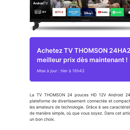
Achetez TV THOMSON 24HA2
meilleur prix dès maintenant !
Mise à jour : hier à 16h43
La TV THOMSON 24 pouces HD 12V Android 24HA2S
plateforme de divertissement connectée et compacte
les amateurs de technologie. Grâce à ses caractéris
de manière simple, où que vous soyez. Dans cet articl
un bon choix.