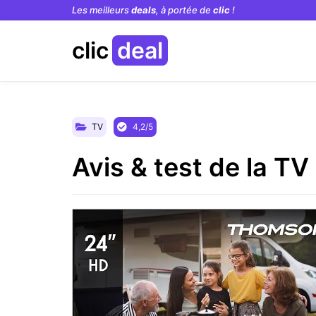
Les meilleurs
deals
, à portée de
clic
!
clic
deal
TV
4,2/5
Avis & test de la