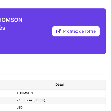
 THOMSON
ès
Profitez de l'offre
Détail
THOMSON
24 pouces (60 cm)
LED