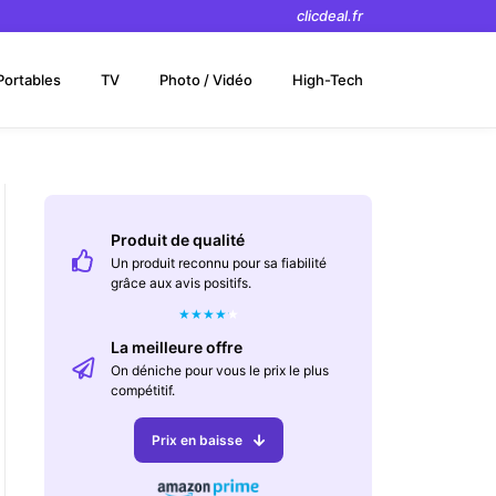
clicdeal.fr
Portables
TV
Photo / Vidéo
High-Tech
Produit de qualité
Un produit reconnu pour sa fiabilité
grâce aux avis positifs.
★
★
★
★
★
La meilleure offre
On déniche pour vous le prix le plus
compétitif.
Prix en baisse