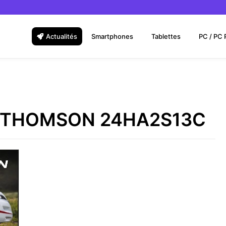
Actualités
Smartphones
Tablettes
PC / PC 
 TV THOMSON 24HA2S13C