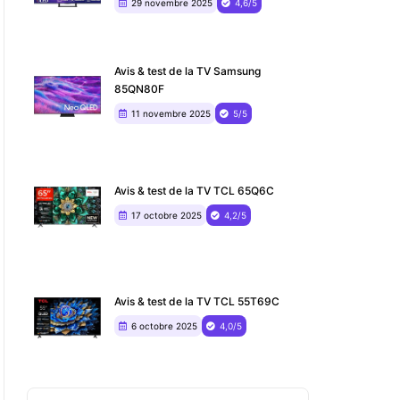
29 novembre 2025
4,6/5
Avis & test de la TV Samsung
85QN80F
11 novembre 2025
5/5
Avis & test de la TV TCL 65Q6C
17 octobre 2025
4,2/5
Avis & test de la TV TCL 55T69C
6 octobre 2025
4,0/5