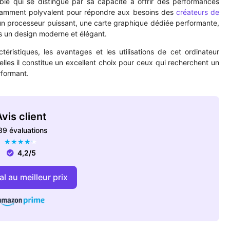
le qui se distingue par sa capacité à offrir des performances
fisamment polyvalent pour répondre aux besoins des
créateurs de
n processeur puissant, une carte graphique dédiée performante,
ns un design moderne et élégant.
éristiques, les avantages et les utilisations de cet ordinateur
elles il constitue un excellent choix pour ceux qui recherchent un
formant.
vis client
89 évaluations
★
★
★
★
★
4,2/5
l au meilleur prix