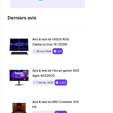
Derniers avis
Avis & test de l'ASUS ROG
Zephyrus Duo 16 (2026)
28 mai 2026
5/5
Avis & test de l'écran gamer AOC
Agon AG326UD
1 février 2026
4,4/5
Avis & test du MSI Crosshair A18
HX