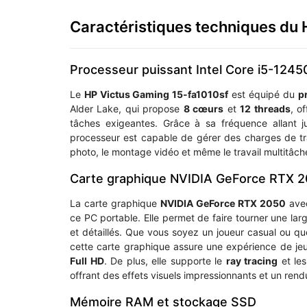
Caractéristiques techniques du
Processeur puissant Intel Core i5-124
Le
HP Victus Gaming 15-fa1010sf
est équipé du
p
Alder Lake, qui propose
8 cœurs
et
12 threads
, o
tâches exigeantes. Grâce à sa fréquence allant 
processeur est capable de gérer des charges de trav
photo, le montage vidéo et même le travail multitâch
Carte graphique NVIDIA GeForce RTX 
La carte graphique
NVIDIA GeForce RTX 2050
av
ce PC portable. Elle permet de faire tourner une l
et détaillés. Que vous soyez un joueur casual ou qu
cette carte graphique assure une expérience de je
Full HD
. De plus, elle supporte le
ray tracing
et les
offrant des effets visuels impressionnants et un rendu
Mémoire RAM et stockage SSD