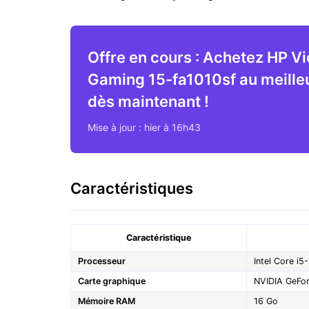
Offre en cours : Achetez HP Vi
Gaming 15-fa1010sf au meilleu
dès maintenant !
Mise à jour : hier à 16h43
Caractéristiques
Caractéristique
Processeur
Intel Core i
Carte graphique
NVIDIA GeFo
Mémoire RAM
16 Go