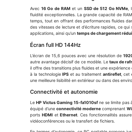
Avec
16 Go de RAM
et un
SSD de 512 Go NVMe
, 
fluidité exceptionnelles. La grande capacité de RAM
temps, tout en offrant des performances fluides dans
des vitesses de lecture et d’écriture rapides, ce qu
applications, ainsi qu’un
temps de chargement rédui
Écran full HD 144Hz
L’écran de 15,6 pouces avec une résolution de
1920
autre avantage décisif de ce modèle. Le
taux de ra
il offre des transitions plus fluides et une expérien
à la technologie
IPS
et au traitement
antireflet
, cet
une meilleure lisibilité en extérieur ou dans des env
Connectivité et autonomie
Le
HP Victus Gaming 15-fa1010sf
ne se limite pas 
équipé d’une
connectivité moderne
comprenant
Wi
ports
HDMI
et
Ethernet
. Ces fonctionnalités assur
vidéoconférences ou le transfert de fichiers.
En termes d’autonomie, ce PC portable propose ju