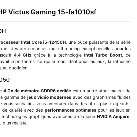
 HP Victus Gaming 15-fa1010sf
50H
rocesseur Intel Core i5-12450H
, une puce puissante de la série
ffrant des performances multi-threading exceptionnelles pour les
jusqu’à
4,4 GHz
grâce à la technologie
Intel Turbo Boost
, ce
ail importantes, ce qui le rend idéal pour les jeux, la retouche
e au quotidien.
2050
ec
4 Go de mémoire GDDR6 dédiée
est un autre atout majeur de
arge gamme de
jeux vidéo modernes
avec des graphismes fluides
e vous souhaitiez vous aventurer dans des titres plus exigeants,
u de qualité avec des
performances optimales
pour les jeux en
 technologies graphiques avancées de la série
NVIDIA Ampere
,
 plus réaliste.