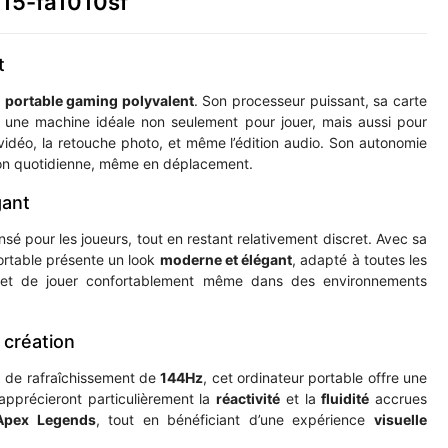
 15-fa1010sf
t
 portable gaming polyvalent
. Son processeur puissant, sa carte
 une machine idéale non seulement pour jouer, mais aussi pour
déo, la retouche photo, et même l’édition audio. Son autonomie
tion quotidienne, même en déplacement.
gant
sé pour les joueurs, tout en restant relativement discret. Avec sa
ortable présente un look
moderne et élégant
, adapté à toutes les
t de jouer confortablement même dans des environnements
 création
x de rafraîchissement de
144Hz
, cet ordinateur portable offre une
apprécieront particulièrement la
réactivité
et la
fluidité
accrues
Apex Legends
, tout en bénéficiant d’une expérience
visuelle