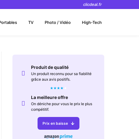
clicdeal.fr
Portables
TV
Photo / Vidéo
High-Tech
Produit de qualité
Un produit reconnu pour sa fiabilité
grâce aux avis positifs.
★
★
★
★
★
La meilleure offre
On déniche pour vous le prix le plus
compétitif.
Prix en baisse