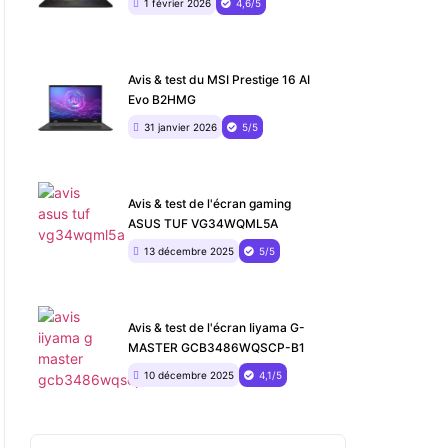
1 février 2026
4,6/5
Avis & test du MSI Prestige 16 AI
Evo B2HMG
31 janvier 2026
5/5
Avis & test de l'écran gaming
ASUS TUF VG34WQML5A
13 décembre 2025
5/5
Avis & test de l'écran Iiyama G-
MASTER GCB3486WQSCP-B1
10 décembre 2025
4,1/5