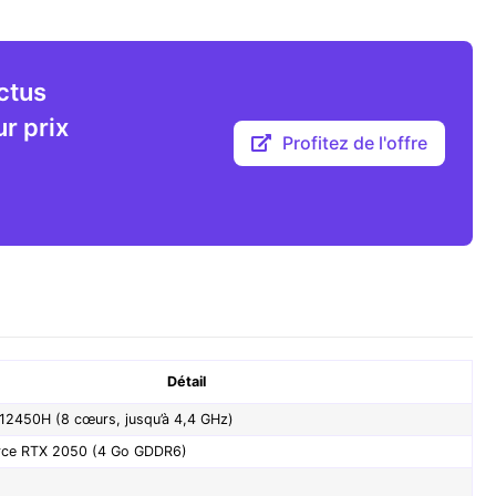
ctus
r prix
Profitez de l'offre
Détail
5-12450H (8 cœurs, jusqu’à 4,4 GHz)
rce RTX 2050 (4 Go GDDR6)