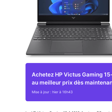
Achetez HP Victus Gaming 15
au meilleur prix dès maintenan
Mise à jour : hier à 16h43