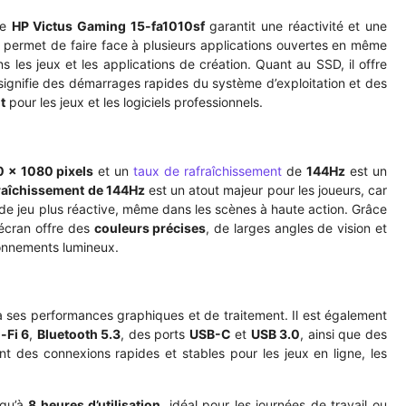
le
HP Victus Gaming 15-fa1010sf
garantit une réactivité et une
 permet de faire face à plusieurs applications ouvertes en même
 les jeux et les applications de création. Quant au SSD, il offre
i signifie des démarrages rapides du système d’exploitation et des
t
pour les jeux et les logiciels professionnels.
 x 1080 pixels
et un
taux de rafraîchissement
de
144Hz
est un
fraîchissement de 144Hz
est un atout majeur pour les joueurs, car
ce de jeu plus réactive, même dans les scènes à haute action. Grâce
 écran offre des
couleurs précises
, de larges angles de vision et
ironnements lumineux.
à ses performances graphiques et de traitement. Il est également
-Fi 6
,
Bluetooth 5.3
, des ports
USB-C
et
USB 3.0
, ainsi que des
ent des connexions rapides et stables pour les jeux en ligne, les
squ’à
8 heures d’utilisation
, idéal pour les journées de travail ou