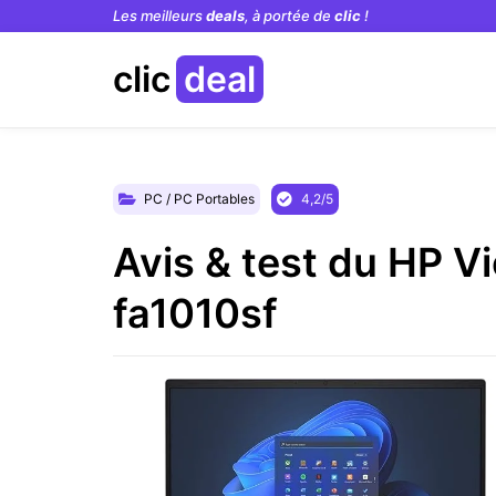
Les meilleurs
deals
, à portée de
clic
!
clic
deal
PC / PC Portables
4,2/5
Avis & test du HP V
fa1010sf