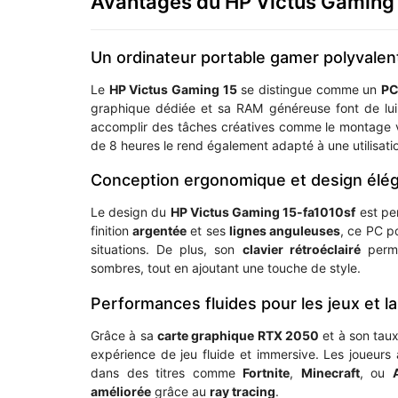
Avantages du HP Victus Gaming
Un ordinateur portable gamer polyvalen
Le
HP Victus Gaming 15
se distingue comme un
PC
graphique dédiée et sa RAM généreuse font de lui
accomplir des tâches créatives comme le montage vi
de 8 heures le rend également adapté à une utilisa
Conception ergonomique et design élé
Le design du
HP Victus Gaming 15-fa1010sf
est pen
finition
argentée
et ses
lignes anguleuses
, ce PC p
situations. De plus, son
clavier rétroéclairé
perme
sombres, tout en ajoutant une touche de style.
Performances fluides pour les jeux et la
Grâce à sa
carte graphique RTX 2050
et à son tau
expérience de jeu fluide et immersive. Les joueurs 
dans des titres comme
Fortnite
,
Minecraft
, ou
améliorée
grâce au
ray tracing
.