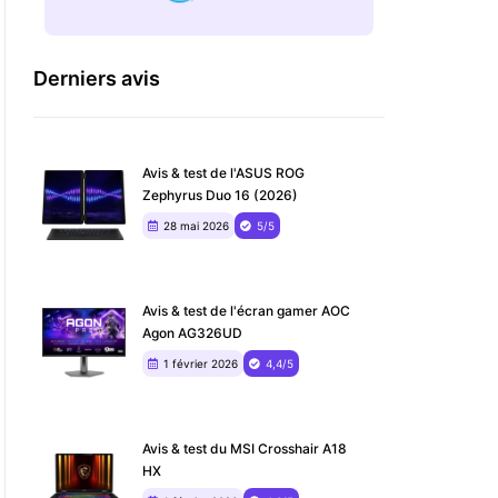
Derniers avis
Avis & test de l'ASUS ROG
Zephyrus Duo 16 (2026)
28 mai 2026
5/5
Avis & test de l'écran gamer AOC
Agon AG326UD
1 février 2026
4,4/5
Avis & test du MSI Crosshair A18
HX