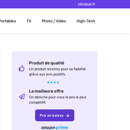
clicdeal.fr
Portables
TV
Photo / Vidéo
High-Tech
Produit de qualité
Un produit reconnu pour sa fiabilité
grâce aux avis positifs.
★
★
★
★
★
La meilleure offre
On déniche pour vous le prix le plus
compétitif.
Prix en baisse