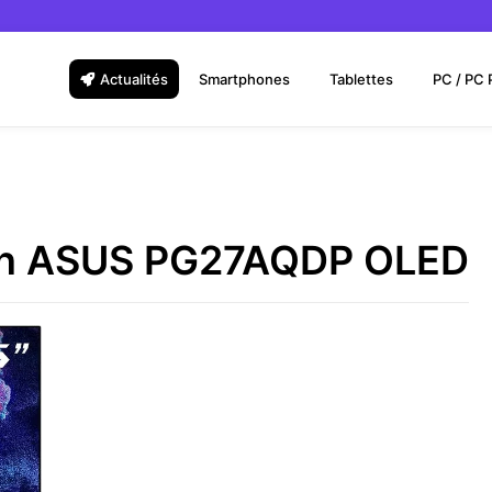
Actualités
Smartphones
Tablettes
PC / PC 
cran ASUS PG27AQDP OLED