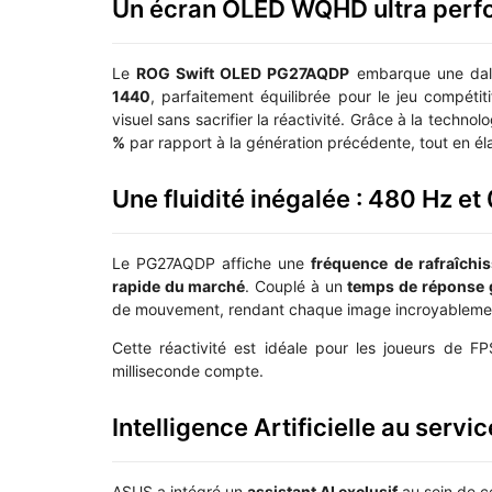
Un écran OLED WQHD ultra perf
Le
ROG Swift OLED PG27AQDP
embarque une da
1440
, parfaitement équilibrée pour le jeu compétit
visuel sans sacrifier la réactivité. Grâce à la technol
%
par rapport à la génération précédente, tout en éla
Une fluidité inégalée : 480 Hz et
Le PG27AQDP affiche une
fréquence de rafraîchi
rapide du marché
. Couplé à un
temps de réponse 
de mouvement, rendant chaque image incroyablement
Cette réactivité est idéale pour les joueurs de
milliseconde compte.
Intelligence Artificielle au servi
ASUS a intégré un
assistant AI exclusif
au sein de ce