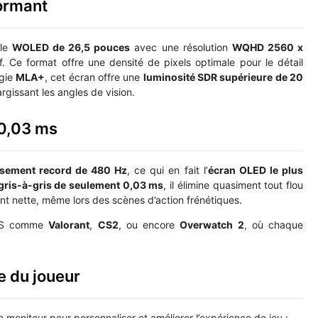
ormant
lle
WOLED de 26,5 pouces
avec une résolution
WQHD 2560 x
if. Ce format offre une densité de pixels optimale pour le détail
ogie
MLA+
, cet écran offre une
luminosité SDR supérieure de 20
rgissant les angles de vision.
 0,03 ms
ssement record de 480 Hz
, ce qui en fait l’
écran OLED le plus
gris-à-gris de seulement 0,03 ms
, il élimine quasiment tout flou
 nette, même lors des scènes d’action frénétiques.
 FPS comme
Valorant
,
CS2
, ou encore
Overwatch 2
, où chaque
ce du joueur
 moniteur pour personnaliser et améliorer l’expérience de jeu :