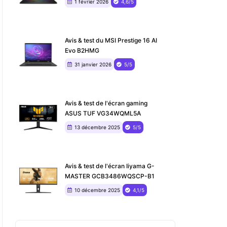
1 février 2026
4,6/5
Avis & test du MSI Prestige 16 AI
Evo B2HMG
31 janvier 2026
5/5
Avis & test de l'écran gaming
ASUS TUF VG34WQML5A
13 décembre 2025
5/5
Avis & test de l'écran Iiyama G-
MASTER GCB3486WQSCP-B1
10 décembre 2025
4,1/5