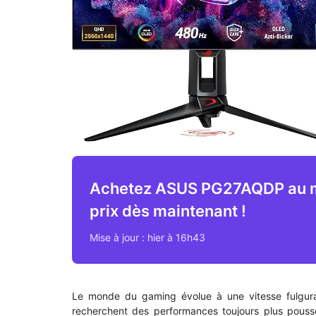
Achetez ASUS PG27AQDP au m
prix dès maintenant !
Mise à jour : hier à 16h43
Le monde du gaming évolue à une vitesse fulguran
recherchent des performances toujours plus pous