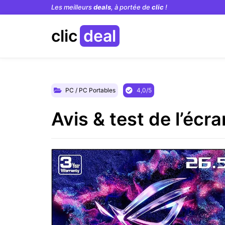
Les meilleurs
deals
, à portée de
clic
!
clic
deal
PC / PC Portables
4,0/5
Avis & test de l’é