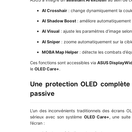
AI Crosshair
: change dynamiquement la couleu
AI Shadow Boost
: améliore automatiquement l
AI Visual
: ajuste les paramètres d’image selon
AI Sniper
: zoome automatiquement sur la cible
MOBA Map Helper
: détecte les combats d’équ
Ces fonctions sont accessibles via
ASUS DisplayWid
le
OLED Care+
.
Une protection OLED complète 
passive
L’un des inconvénients traditionnels des écrans O
sérieux avec son système
OLED Care+
, une suite
l’écran :