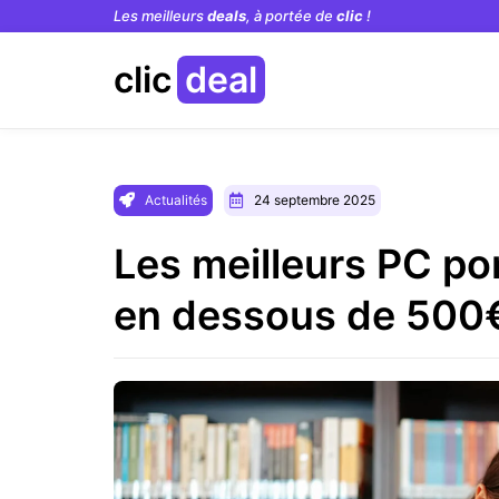
Les meilleurs
deals
, à portée de
clic
!
clic
deal
Actualités
24 septembre 2025
Les meilleurs PC po
en dessous de 500€