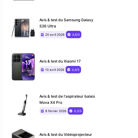
Avis & test du Samsung Galaxy
S26 Ultra
20 avril 2026
4,6/5
Avis & test du Xiaomi 17
10 avril 2026
4,4/5
Avis & test de l'aspirateur balais
Mova X4 Pro
8 février 2026
4,3/5
Avis & test du ‎Vidéoprojecteur