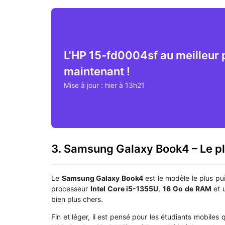
L'HP 15-fd0004sf au meilleur 
maintenant !
Mise à jour : hier à 13h21
3. Samsung Galaxy Book4 – Le p
Le
Samsung Galaxy Book4
est le modèle le plus pu
processeur
Intel Core i5-1355U
,
16 Go de RAM
et 
bien plus chers.
Fin et léger, il est pensé pour les étudiants mobiles