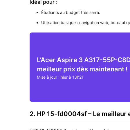
Idéal pour :
Étudiants au budget très serré.
Utilisation basique : navigation web, bureautiqu
L’Acer Aspire 3 A317-55P-C8
meilleur prix dès maintenant !
Mise à jour : hier à 13h21
2. HP 15-fd0004sf – Le meilleur 