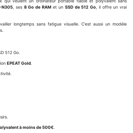
 qui veulent un ordinateur portable fiable et polyvalent sans
3-N305
, ses
8 Go de RAM
et un
SSD de 512 Go
, il offre un vrai
ailler longtemps sans fatigue visuelle. C’est aussi un modèle
s.
SD 512 Go.
tion
EPEAT Gold
.
tivité.
sirs.
polyvalent à moins de 500€
.