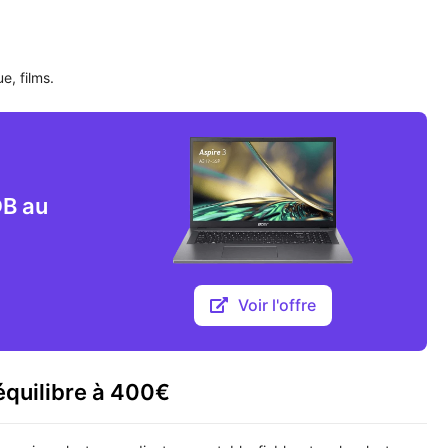
e, films.
DB au
Voir l'offre
équilibre à 400€