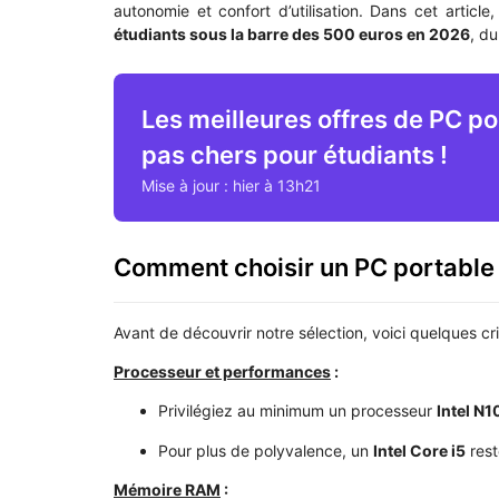
autonomie et confort d’utilisation. Dans cet artic
étudiants sous la barre des 500 euros en 2026
, d
Les meilleures offres de PC p
pas chers pour étudiants !
Mise à jour : hier à 13h21
Comment choisir un PC portable 
Avant de découvrir notre sélection, voici quelques cr
Processeur et performances
:
Privilégiez au minimum un processeur
Intel N1
Pour plus de polyvalence, un
Intel Core i5
rest
Mémoire RAM
: