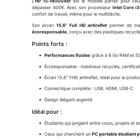
L’
HP 15-fd0004sf
est le modèle parfait pour ceux
dépasser 400€. Avec son processeur
Intel Core i
confort de travail, même pour le multitâche.
Son écran
15,6’’ Full HD antireflet
permet de trav
écoresponsable
, conçu avec des plastiques recyclé
Points forts :
Performances fluides
grâce à 8 Go RAM et S
Écoresponsable : matériaux recyclés, certifica
Écran 15,6’’ FHD antireflet, idéal pour la produc
Connectique complète : USB, HDMI, USB-C.
Design élégant argenté.
Idéal pour :
Étudiants qui jonglent entre cours, projets et loi
Ceux qui cherchent un
PC portable étudiant 