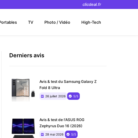
clicdeal.fr
Portables
TV
Photo / Vidéo
High-Tech
Derniers avis
Avis & test du Samsung Galaxy Z
Fold 8 Ultra
26 juillet 2026
5/5
Avis & test de l'ASUS ROG
Zephyrus Duo 16 (2026)
28 mai 2026
5/5