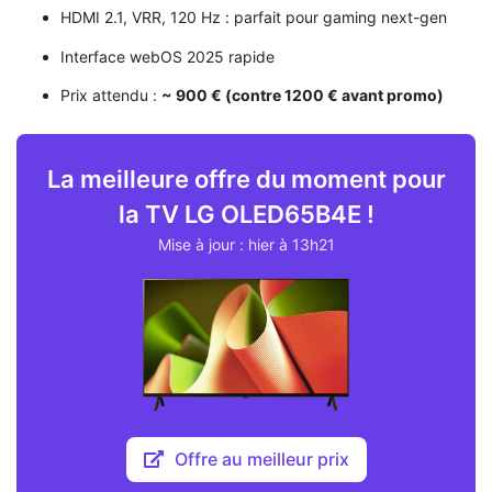
HDMI 2.1, VRR, 120 Hz : parfait pour gaming next-gen
Interface webOS 2025 rapide
Prix attendu :
~ 900 € (contre 1200 € avant promo)
La meilleure offre du moment pour
la TV LG OLED65B4E !
Mise à jour : hier à 13h21
Offre au meilleur prix