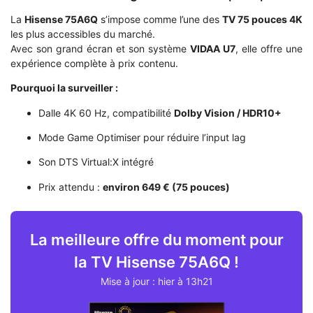
La
Hisense 75A6Q
s’impose comme l’une des
TV 75 pouces 4K
les plus accessibles du marché.
Avec son grand écran et son système
VIDAA U7
, elle offre une
expérience complète à prix contenu.
Pourquoi la surveiller :
Dalle 4K 60 Hz, compatibilité
Dolby Vision / HDR10+
Mode Game Optimiser pour réduire l’input lag
Son DTS Virtual:X intégré
Prix attendu :
environ 649 € (75 pouces)
La meilleure offre du moment pour
la TV Hisense 75A6Q !
Mise à jour : hier à 13h21