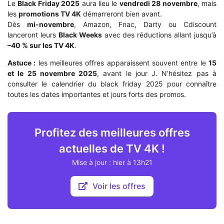
Le
Black Friday 2025
aura lieu le
vendredi 28 novembre
, mais
les
promotions TV 4K
démarreront bien avant.
Dès
mi-novembre
, Amazon, Fnac, Darty ou Cdiscount
lanceront leurs
Black Weeks
avec des réductions allant jusqu’à
–40 % sur les TV 4K
.
Astuce :
les meilleures offres apparaissent souvent entre le
15
et le 25 novembre 2025
, avant le jour J. N’hésitez pas à
consulter le calendrier du black friday 2025 pour connaître
toutes les dates importantes et jours forts des promos.
Profitez des meilleures offres
actuelles de TV 4K !
Mise à jour : hier à 13h21
Voir les offres