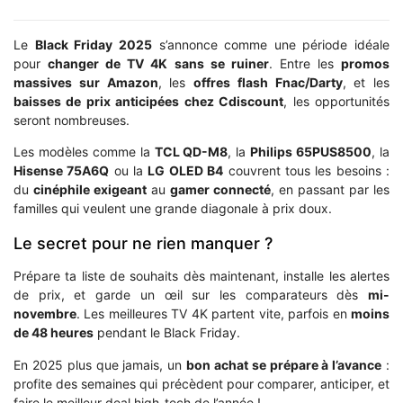
Le
Black Friday 2025
s’annonce comme une période idéale
pour
changer de TV 4K sans se ruiner
. Entre les
promos
massives sur Amazon
, les
offres flash Fnac/Darty
, et les
baisses de prix anticipées chez Cdiscount
, les opportunités
seront nombreuses.
Les modèles comme la
TCL QD-M8
, la
Philips 65PUS8500
, la
Hisense 75A6Q
ou la
LG OLED B4
couvrent tous les besoins :
du
cinéphile exigeant
au
gamer connecté
, en passant par les
familles qui veulent une grande diagonale à prix doux.
Le secret pour ne rien manquer ?
Prépare ta liste de souhaits dès maintenant, installe les alertes
de prix, et garde un œil sur les comparateurs dès
mi-
novembre
. Les meilleures TV 4K partent vite, parfois en
moins
de 48 heures
pendant le Black Friday.
En 2025 plus que jamais, un
bon achat se prépare à l’avance
:
profite des semaines qui précèdent pour comparer, anticiper, et
faire le meilleur deal high-tech de l’année !