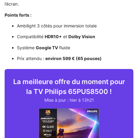
l’écran.
Points forts :
Ambilight 3 côtés pour immersion totale
Compatibilité
HDR10+
et
Dolby Vision
Système
Google TV
fluide
Prix attendu :
environ 599 € (65 pouces)
La meilleure offre du moment pour
la TV Philips 65PUS8500 !
Mise à jour : hier à 13h21