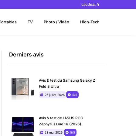
clicdeal.fr
Portables
TV
Photo / Vidéo
High-Tech
Derniers avis
Avis & test du Samsung Galaxy Z
Fold 8 Ultra
26 juillet 2026
5/5
Avis & test de l'ASUS ROG
Zephyrus Duo 16 (2026)
28 mai 2026
5/5