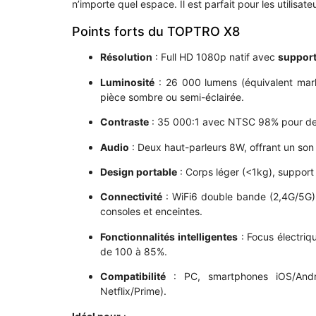
n’importe quel espace. Il est parfait pour les utilisateu
Points forts du TOPTRO X8
Résolution
: Full HD 1080p natif avec
support
Luminosité
: 26 000 lumens (équivalent mark
pièce sombre ou semi-éclairée.
Contraste
: 35 000:1 avec NTSC 98% pour des 
Audio
: Deux haut-parleurs 8W, offrant un son c
Design portable
: Corps léger (<1kg), support 
Connectivité
: WiFi6 double bande (2,4G/5G
consoles et enceintes.
Fonctionnalités intelligentes
: Focus électriq
de 100 à 85%.
Compatibilité
: PC, smartphones iOS/Andr
Netflix/Prime).