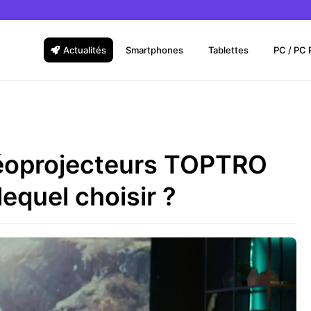
Actualités
Smartphones
Tablettes
PC / PC 
déoprojecteurs TOPTRO
equel choisir ?