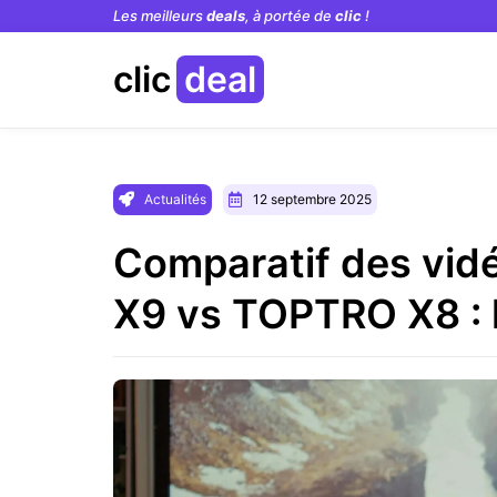
Les meilleurs
deals
, à portée de
clic
!
clic
deal
Actualités
12 septembre 2025
Comparatif des vi
X9 vs TOPTRO X8 : l