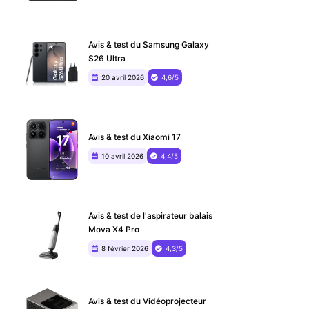
Avis & test du Samsung Galaxy
S26 Ultra
20 avril 2026
4,6/5
Avis & test du Xiaomi 17
10 avril 2026
4,4/5
Avis & test de l'aspirateur balais
Mova X4 Pro
8 février 2026
4,3/5
Avis & test du ‎Vidéoprojecteur