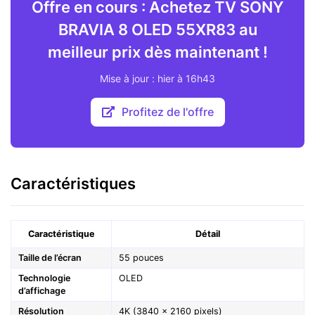
Offre en cours : Achetez TV SONY
BRAVIA 8 OLED 55XR83 au
meilleur prix dès maintenant !
Mise à jour : hier à 16h43
Profitez de l'offre
Caractéristiques
Caractéristique
Détail
Taille de l’écran
55 pouces
Technologie
OLED
d’affichage
Résolution
4K (3840 x 2160 pixels)