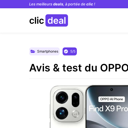
Les meilleurs
deals
, à portée de
clic
!
clic
deal
Smartphones
5/5
Avis & test du OPPO