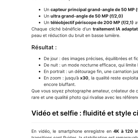
Un
capteur principal grand-angle de 50 MP (f
Un
ultra grand-angle de 50 MP (f/2,0)
Un
téléobjectif périscope de 200 MP (f/2,1)
a
Chaque cliché bénéficie d’un
traitement IA adaptat
peau et réduction du bruit en basse lumière.
Résultat :
De jour : des images précises, équilibrées et fi
De nuit : un mode nocturne efficace, qui limite 
En portrait : un détourage fin, une carnation ju
En zoom : jusqu’à
x30
, la qualité reste exploi
encore bluffant.
Que vous soyez photographe amateur, créateur de co
rare et une qualité photo qui rivalise avec les réfé
Vidéo et selfie : fluidité et style
En vidéo, le smartphone enregistre en
4K à 120 
transitions sont fluides, la stabilisation est remarqua