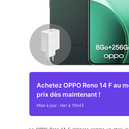
Achetez OPPO Reno 14 F au me
prix dès maintenant !
Mise à jour : hier à 16h43