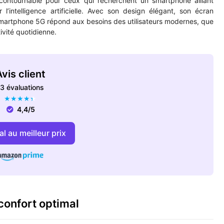
ntournable pour ceux qui recherchent un smartphone alliant
’intelligence artificielle. Avec son design élégant, son écran
smartphone 5G répond aux besoins des utilisateurs modernes, que
ivité quotidienne.
vis client
3 évaluations
★
★
★
★
★
4,4/5
l au meilleur prix
 confort optimal