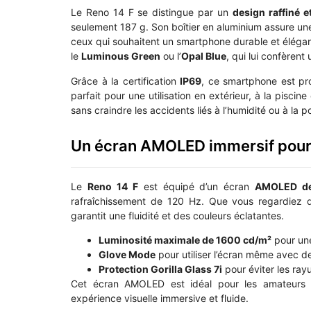
Le Reno 14 F se distingue par un
design raffiné e
seulement 187 g. Son boîtier en aluminium assure u
ceux qui souhaitent un smartphone durable et éléga
le
Luminous Green
ou l’
Opal Blue
, qui lui confèren
Grâce à la certification
IP69
, ce smartphone est pr
parfait pour une utilisation en extérieur, à la pisci
sans craindre les accidents liés à l’humidité ou à la p
Un écran AMOLED immersif pour 
Le
Reno 14 F
est équipé d’un écran
AMOLED de
rafraîchissement de 120 Hz. Que vous regardiez de
garantit une fluidité et des couleurs éclatantes.
Luminosité maximale de 1600 cd/m²
pour une
Glove Mode
pour utiliser l’écran même avec d
Protection Gorilla Glass 7i
pour éviter les ray
Cet écran AMOLED est idéal pour les amateurs 
expérience visuelle immersive et fluide.