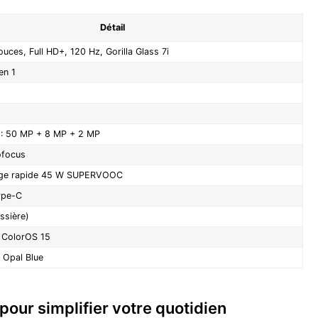
Détail
ces, Full HD+, 120 Hz, Gorilla Glass 7i
en 1
I : 50 MP + 8 MP + 2 MP
ofocus
rge rapide 45 W SUPERVOOC
ype-C
ssière)
 ColorOS 15
 Opal Blue
 pour simplifier votre quotidien