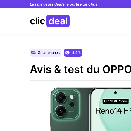
Les meilleurs
deals
, à portée de
clic
!
clic
deal
Smartphones
4,4/5
Avis & test du OPPO