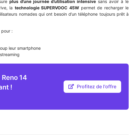
ssure
plus d’une journée d’utilisation intensive
sans avoir à le
rive, la
technologie SUPERVOOC 45W
permet de recharger le
ilisateurs nomades qui ont besoin d’un téléphone toujours prêt à
 pour :
ucoup leur smartphone
 streaming
O Reno 14
nt !
Profitez de l'offre