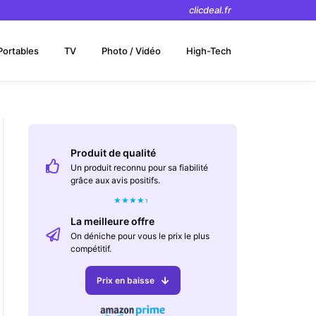
clicdeal.fr
Portables
TV
Photo / Vidéo
High-Tech
Produit de qualité
Un produit reconnu pour sa fiabilité
grâce aux avis positifs.
★
★
★
★
★
La meilleure offre
On déniche pour vous le prix le plus
compétitif.
Prix en baisse