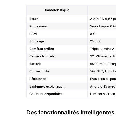
Caractéristique
Écran
AMOLED 6,57 pou
Processeur
Snapdragon 6 G
RAM
8 Go
Stockage
256 Go
Caméras arrière
Triple caméra A
Caméra frontale
32 MP avec aut
Batterie
6000 mAh, cha
Connectivité
5G, NFC, USB T
Résistance
IP69 (eau et pou
Système d’exploitation
Android 15 avec
Couleurs disponibles
Luminous Green,
Des fonctionnalités intelligentes