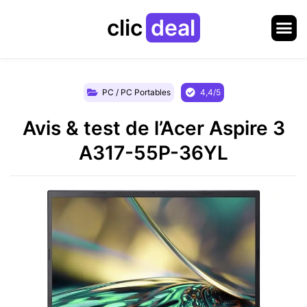
clic
deal
PC / PC Portables
4,4/5
Avis & test de l’Acer Aspire 3
A317-55P-36YL