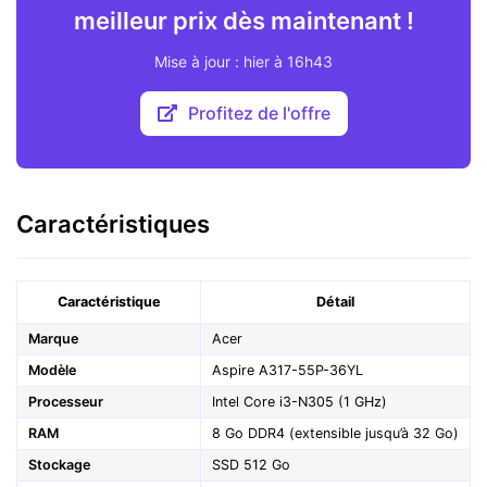
meilleur prix dès maintenant !
Mise à jour : hier à 16h43
Profitez de l'offre
Caractéristiques
Caractéristique
Détail
Marque
Acer
Modèle
Aspire A317-55P-36YL
Processeur
Intel Core i3-N305 (1 GHz)
RAM
8 Go DDR4 (extensible jusqu’à 32 Go)
Stockage
SSD 512 Go