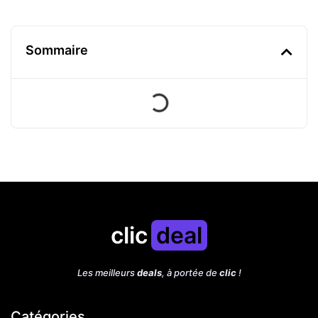
Sommaire
clic
deal
Les meilleurs
deals
, à portée de
clic
!
Catégories