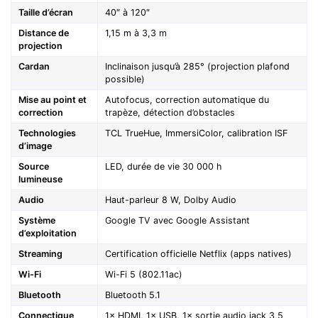
Taille d’écran
40″ à 120″
Distance de
1,15 m à 3,3 m
projection
Cardan
Inclinaison jusqu’à 285° (projection plafond
possible)
Mise au point et
Autofocus, correction automatique du
correction
trapèze, détection d’obstacles
Technologies
TCL TrueHue, ImmersiColor, calibration ISF
d’image
Source
LED, durée de vie 30 000 h
lumineuse
Audio
Haut-parleur 8 W, Dolby Audio
Système
Google TV avec Google Assistant
d’exploitation
Streaming
Certification officielle Netflix (apps natives)
Wi-Fi
Wi-Fi 5 (802.11ac)
Bluetooth
Bluetooth 5.1
Connectique
1× HDMI, 1× USB, 1× sortie audio jack 3,5