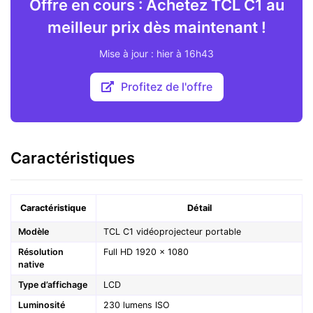
Offre en cours : Achetez TCL C1 au
meilleur prix dès maintenant !
Mise à jour : hier à 16h43
Profitez de l'offre
Caractéristiques
Caractéristique
Détail
Modèle
TCL C1 vidéoprojecteur portable
Résolution
Full HD 1920 × 1080
native
Type d’affichage
LCD
Luminosité
230 lumens ISO