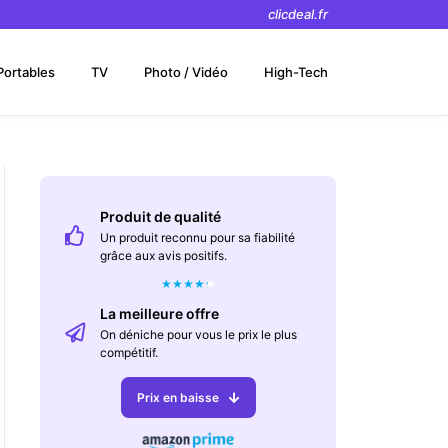
clicdeal.fr
Portables
TV
Photo / Vidéo
High-Tech
Produit de qualité
Un produit reconnu pour sa fiabilité
grâce aux avis positifs.
★
★
★
★
★
La meilleure offre
On déniche pour vous le prix le plus
compétitif.
Prix en baisse