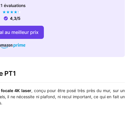
1 évaluations
★
★
★
★
★
4,3/5
l au meilleur prix
e PT1
 focale 4K laser
, conçu pour être posé très près du mur, sur un
, il ne nécessite ni plafond, ni recul important, ce qui en fait un
s.