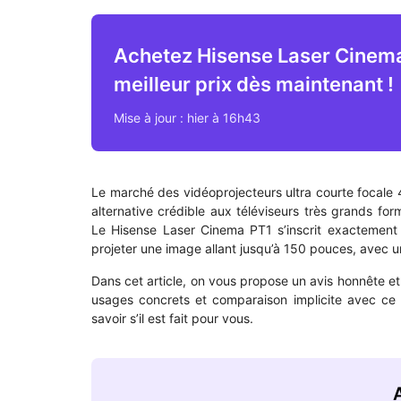
Achetez Hisense Laser Cinem
meilleur prix dès maintenant !
Mise à jour : hier à 16h43
Le marché des vidéoprojecteurs ultra courte focale 4
alternative crédible aux téléviseurs très grands form
Le Hisense Laser Cinema PT1 s’inscrit exactement
projeter une image allant jusqu’à 150 pouces, avec un
Dans cet article, on vous propose un avis honnête et dé
usages concrets et comparaison implicite avec ce qu
savoir s’il est fait pour vous.
A