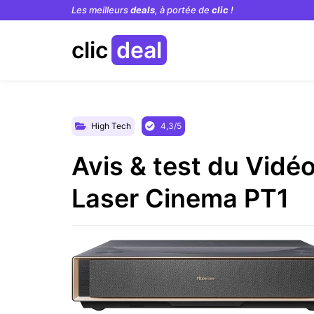
Les meilleurs
deals
, à portée de
clic
!
clic
deal
High Tech
4,3/5
Avis & test du ‎Vid
Laser Cinema PT1