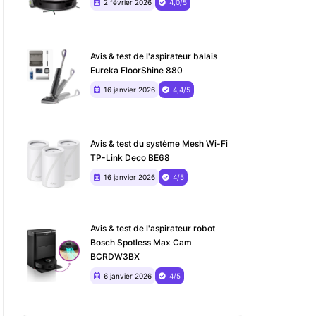
2 février 2026
4,0/5
Avis & test de l'aspirateur balais
Eureka FloorShine 880
16 janvier 2026
4,4/5
Avis & test du système Mesh Wi-Fi
TP-Link Deco BE68
16 janvier 2026
4/5
Avis & test de l'aspirateur robot
Bosch Spotless Max Cam
BCRDW3BX
6 janvier 2026
4/5