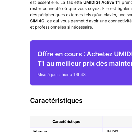
est essentielle. La tablette
UMIDIGI Active T1
prend
rester connecté où que vous soyez. Elle est égale
des périphériques externes tels qu’un clavier, une so
SIM 4G
, ce qui vous permet d’avoir une connectivit
et professionnelles si nécessaire.
Offre en cours : Achetez UMID
T1 au meilleur prix dès mainte
Mise à jour : hier à 16h43
Caractéristiques
Caractéristique
Marque
UMIDIGI