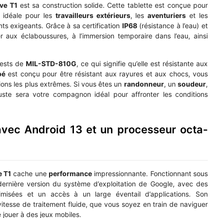
ve T1
est sa construction solide. Cette tablette est conçue pour
d idéale pour les
travailleurs extérieurs
, les
aventuriers
et les
s exigeants. Grâce à sa certification
IP68
(résistance à l’eau) et
er aux éclaboussures, à l’immersion temporaire dans l’eau, ainsi
tests de
MIL-STD-810G
, ce qui signifie qu’elle est résistante aux
pé
est conçu pour être résistant aux rayures et aux chocs, vous
tions les plus extrêmes. Si vous êtes un
randonneur
, un
soudeur
,
buste sera votre compagnon idéal pour affronter les conditions
avec Android 13 et un processeur octa-
e T1
cache une
performance
impressionnante. Fonctionnant sous
a dernière version du système d’exploitation de Google, avec des
timisées et un accès à un large éventail d’applications. Son
itesse de traitement fluide, que vous soyez en train de naviguer
de jouer à des jeux mobiles.