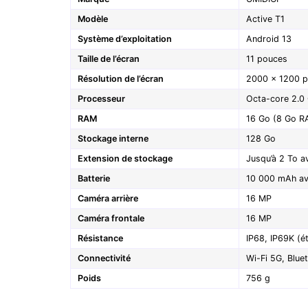
Modèle
Active T1
Système d’exploitation
Android 13
Taille de l’écran
11 pouces
Résolution de l’écran
2000 x 1200 pi
Processeur
Octa-core 2.0
RAM
16 Go (8 Go R
Stockage interne
128 Go
Extension de stockage
Jusqu’à 2 To a
Batterie
10 000 mAh av
Caméra arrière
16 MP
Caméra frontale
16 MP
Résistance
IP68, IP69K (é
Connectivité
Wi-Fi 5G, Blue
Poids
756 g