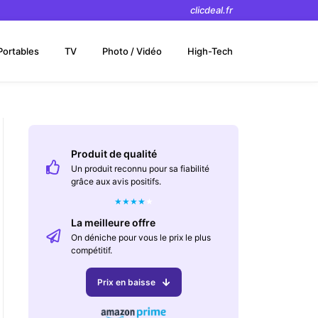
clicdeal.fr
Portables
TV
Photo / Vidéo
High-Tech
Produit de qualité
Un produit reconnu pour sa fiabilité
grâce aux avis positifs.
★
★
★
★
★
La meilleure offre
On déniche pour vous le prix le plus
compétitif.
Prix en baisse