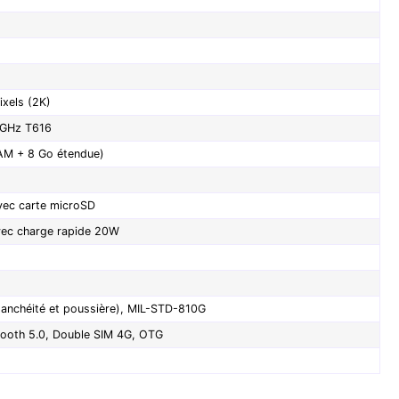
xels (2K)
 GHz T616
AM + 8 Go étendue)
vec carte microSD
ec charge rapide 20W
tanchéité et poussière), MIL-STD-810G
tooth 5.0, Double SIM 4G, OTG