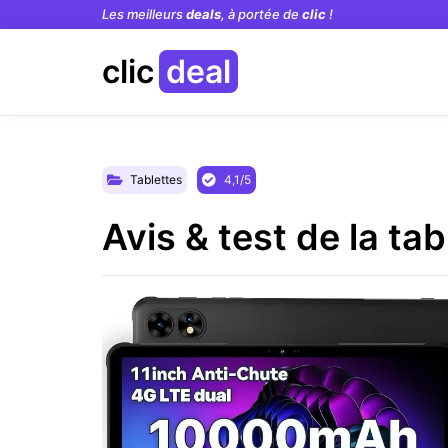
Les meilleurs
deals
, à portée de
clic
!
clic
deal
Tablettes
4,1/5
Avis & test de la ta