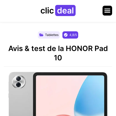
clic
deal
Tablettes
4,8/5
Avis & test de la HONOR Pad
10