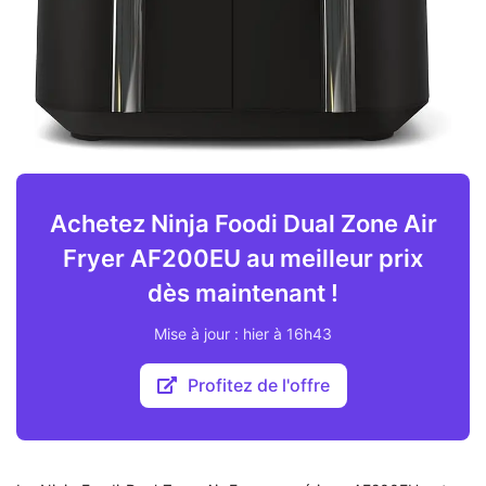
Achetez Ninja Foodi Dual Zone Air
Fryer AF200EU au meilleur prix
dès maintenant !
Mise à jour : hier à 16h43
Profitez de l'offre