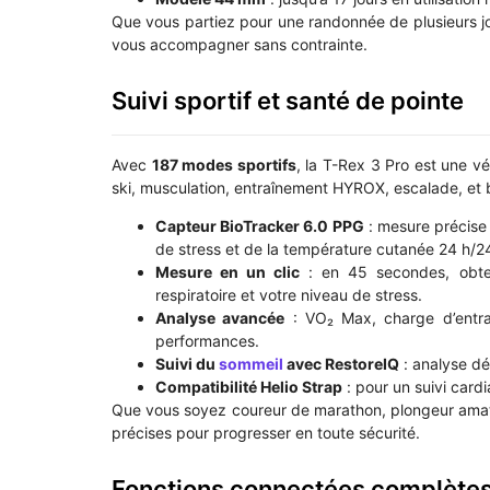
Que vous partiez pour une randonnée de plusieurs jo
vous accompagner sans contrainte.
Suivi sportif et santé de pointe
Avec
187 modes sportifs
, la T-Rex 3 Pro est une vé
ski, musculation, entraînement HYROX, escalade, et 
Capteur BioTracker 6.0 PPG
: mesure précise
de stress et de la température cutanée 24 h/2
Mesure en un clic
: en 45 secondes, obten
respiratoire et votre niveau de stress.
Analyse avancée
: VO₂ Max, charge d’entraî
performances.
Suivi du
sommeil
avec RestoreIQ
: analyse dé
Compatibilité Helio Strap
: pour un suivi card
Que vous soyez coureur de marathon, plongeur amat
précises pour progresser en toute sécurité.
Fonctions connectées complètes 