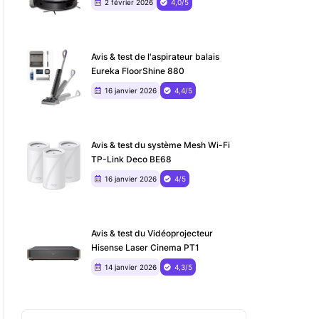
2 février 2026
4,0/5
Avis & test de l'aspirateur balais
Eureka FloorShine 880
16 janvier 2026
4,4/5
Avis & test du système Mesh Wi-Fi
TP-Link Deco BE68
16 janvier 2026
4/5
Avis & test du ‎Vidéoprojecteur
Hisense Laser Cinema PT1
14 janvier 2026
4,3/5