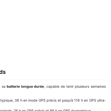
rds
t sa
batterie longue durée
, capable de tenir plusieurs semaines
on typique, 38 h en mode GPS précis et jusqu’à 116 h en GPS ultra-
on normale, 26 h en GPS précis et 86 h en GPS économique.