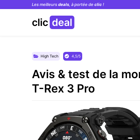
Les meilleurs
deals
, à portée de
clic
!
clic
deal
High Tech
4,5/5
Avis & test de la m
T-Rex 3 Pro