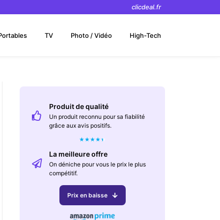
clicdeal.fr
Portables
TV
Photo / Vidéo
High-Tech
Produit de qualité
Un produit reconnu pour sa fiabilité
grâce aux avis positifs.
★
★
★
★
★
La meilleure offre
On déniche pour vous le prix le plus
compétitif.
Prix en baisse