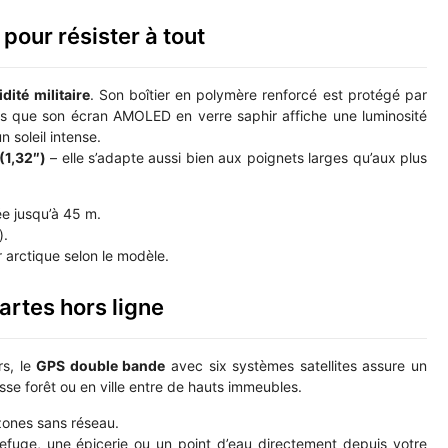
our résister à tout
dité militaire
. Son boîtier en polymère renforcé est protégé par
is que son écran AMOLED en verre saphir affiche une luminosité
 soleil intense.
(1,32″)
– elle s’adapte aussi bien aux poignets larges qu’aux plus
ée jusqu’à 45 m.
).
or arctique selon le modèle.
artes hors ligne
rs, le
GPS double bande
avec six systèmes satellites assure un
se forêt ou en ville entre de hauts immeubles.
zones sans réseau.
efuge, une épicerie ou un point d’eau directement depuis votre