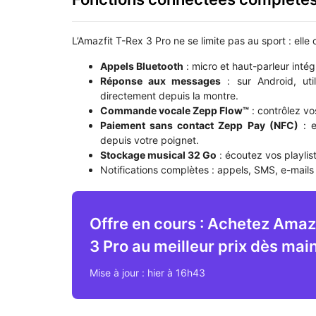
L’Amazfit T-Rex 3 Pro ne se limite pas au sport : elle
Appels Bluetooth
: micro et haut-parleur inté
Réponse aux messages
: sur Android, ut
directement depuis la montre.
Commande vocale Zepp Flow™
: contrôlez vo
Paiement sans contact Zepp Pay (NFC)
: e
depuis votre poignet.
Stockage musical 32 Go
: écoutez vos playlist
Notifications complètes : appels, SMS, e-mails 
Offre en cours : Achetez Amaz
3 Pro au meilleur prix dès mai
Mise à jour : hier à 16h43