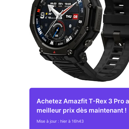
Achetez Amazfit T-Rex 3 Pro 
meilleur prix dès maintenant !
Mise à jour : hier à 16h43