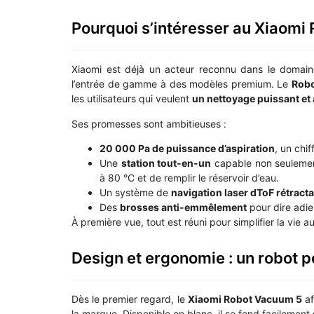
Pourquoi s’intéresser au Xiaomi
Xiaomi est déjà un acteur reconnu dans le domain
l’entrée de gamme à des modèles premium. Le
Rob
les utilisateurs qui veulent
un nettoyage puissant et 
Ses promesses sont ambitieuses :
20 000 Pa de puissance d’aspiration
, un chi
Une
station tout-en-un
capable non seulement 
à 80 °C et de remplir le réservoir d’eau.
Un système de
navigation laser dToF rétract
Des
brosses anti-emmêlement
pour dire adi
À première vue, tout est réuni pour simplifier la vie 
Design et ergonomie : un robot pe
Dès le premier regard, le
Xiaomi Robot Vacuum 5
af
la marque. Disponible en blanc, il se fond facilement 