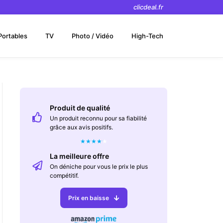
clicdeal.fr
Portables
TV
Photo / Vidéo
High-Tech
Produit de qualité
Un produit reconnu pour sa fiabilité
grâce aux avis positifs.
★
★
★
★
★
La meilleure offre
On déniche pour vous le prix le plus
compétitif.
Prix en baisse