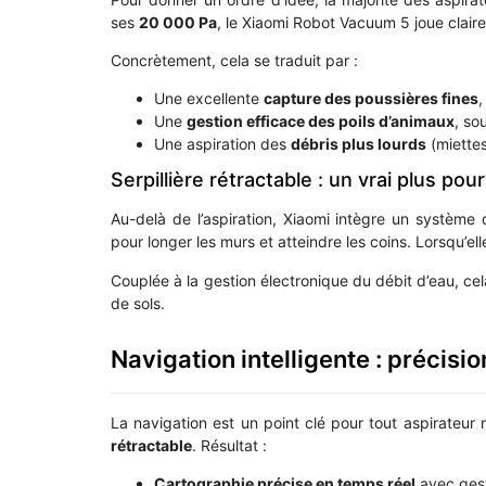
ses
20 000 Pa
, le Xiaomi Robot Vacuum 5 joue clair
Concrètement, cela se traduit par :
Une excellente
capture des poussières fines
,
Une
gestion efficace des poils d’animaux
, so
Une aspiration des
débris plus lourds
(miettes,
Serpillière rétractable : un vrai plus pour
Au-delà de l’aspiration, Xiaomi intègre un système
pour longer les murs et atteindre les coins. Lorsqu’elle
Couplée à la gestion électronique du débit d’eau, c
de sols.
Navigation intelligente : précisio
La navigation est un point clé pour tout aspirateur 
rétractable
. Résultat :
Cartographie précise en temps réel
avec gest