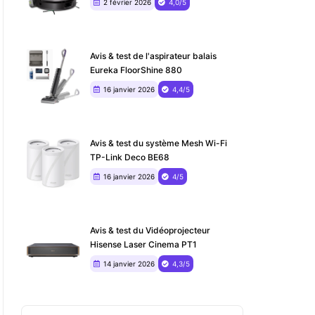
2 février 2026
4,0/5
Avis & test de l'aspirateur balais
Eureka FloorShine 880
16 janvier 2026
4,4/5
Avis & test du système Mesh Wi-Fi
TP-Link Deco BE68
16 janvier 2026
4/5
Avis & test du ‎Vidéoprojecteur
Hisense Laser Cinema PT1
14 janvier 2026
4,3/5