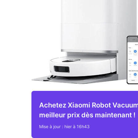
Achetez Xiaomi Robot Vacuum
meilleur prix dès maintenant !
Mise à jour : hier à 16h43