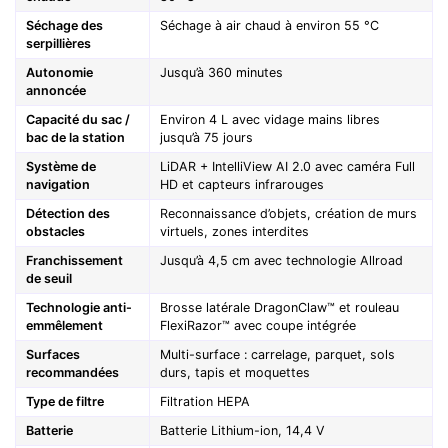
Séchage des
Séchage à air chaud à environ 55 °C
serpillières
Autonomie
Jusqu’à 360 minutes
annoncée
Capacité du sac /
Environ 4 L avec vidage mains libres
bac de la station
jusqu’à 75 jours
Système de
LiDAR + IntelliView AI 2.0 avec caméra Full
navigation
HD et capteurs infrarouges
Détection des
Reconnaissance d’objets, création de murs
obstacles
virtuels, zones interdites
Franchissement
Jusqu’à 4,5 cm avec technologie Allroad
de seuil
Technologie anti-
Brosse latérale DragonClaw™ et rouleau
emmêlement
FlexiRazor™ avec coupe intégrée
Surfaces
Multi-surface : carrelage, parquet, sols
recommandées
durs, tapis et moquettes
Type de filtre
Filtration HEPA
Batterie
Batterie Lithium-ion, 14,4 V