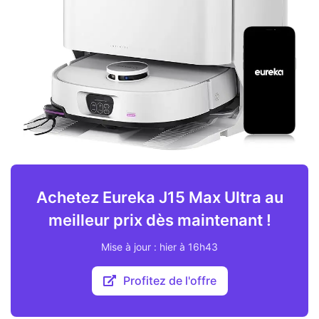
Achetez Eureka J15 Max Ultra au
meilleur prix dès maintenant !
Mise à jour : hier à 16h43
Profitez de l'offre