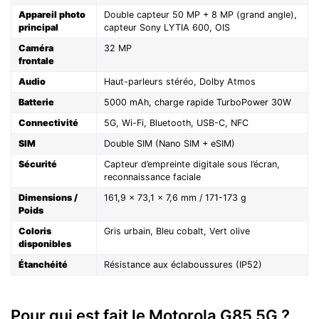
Appareil photo
Double capteur 50 MP + 8 MP (grand angle),
principal
capteur Sony LYTIA 600, OIS
Caméra
32 MP
frontale
Audio
Haut-parleurs stéréo, Dolby Atmos
Batterie
5000 mAh, charge rapide TurboPower 30W
Connectivité
5G, Wi-Fi, Bluetooth, USB-C, NFC
SIM
Double SIM (Nano SIM + eSIM)
Sécurité
Capteur d’empreinte digitale sous l’écran,
reconnaissance faciale
Dimensions /
161,9 x 73,1 x 7,6 mm / 171-173 g
Poids
Coloris
Gris urbain, Bleu cobalt, Vert olive
disponibles
Étanchéité
Résistance aux éclaboussures (IP52)
Pour qui est fait le Motorola G85 5G ?