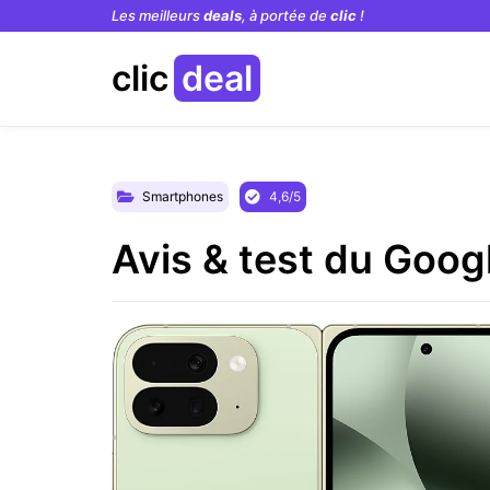
Les meilleurs
deals
, à portée de
clic
!
clic
deal
Smartphones
4,6/5
Avis & test du Googl