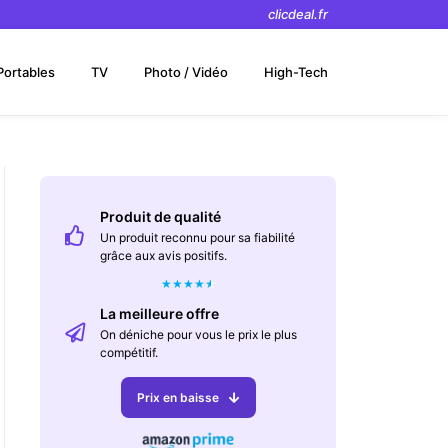
clicdeal.fr
Portables
TV
Photo / Vidéo
High-Tech
Produit de qualité
Un produit reconnu pour sa fiabilité
grâce aux avis positifs.
★
★
★
★
★
La meilleure offre
On déniche pour vous le prix le plus
compétitif.
Prix en baisse