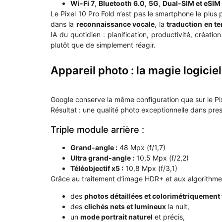
Wi-Fi 7
,
Bluetooth 6.0
,
5G
,
Dual-SIM et eSIM
Le Pixel 10 Pro Fold n’est pas le smartphone le plus pu
dans la
reconnaissance vocale
, la
traduction en t
IA du quotidien : planification, productivité, créat
plutôt que de simplement réagir.
Appareil photo : la magie logici
Google conserve la même configuration que sur le Pixe
Résultat : une qualité photo exceptionnelle dans pres
Triple module arrière :
Grand-angle :
48 Mpx (f/1,7)
Ultra grand-angle :
10,5 Mpx (f/2,2)
Téléobjectif x5 :
10,8 Mpx (f/3,1)
Grâce au traitement d’image HDR+ et aux algorithmes 
des
photos détaillées et colorimétriquement 
des
clichés nets et lumineux
la nuit,
un
mode portrait naturel
et précis,