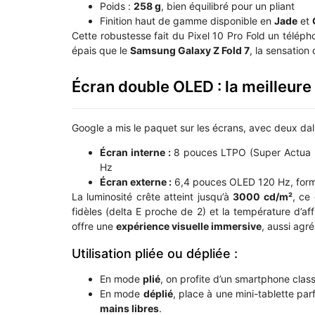
Poids :
258 g
, bien équilibré pour un pliant
Finition haut de gamme disponible en
Jade
et
Cette robustesse fait du Pixel 10 Pro Fold un téléph
épais que le
Samsung Galaxy Z Fold 7
, la sensatio
Écran double OLED : la meilleure
Google a mis le paquet sur les écrans, avec deux dall
Écran interne :
8 pouces LTPO (Super Actua Fl
Hz
Écran externe :
6,4 pouces OLED 120 Hz, form
La luminosité crête atteint jusqu’à
3000 cd/m²
, ce 
fidèles (delta E proche de 2) et la température d’af
offre une
expérience visuelle immersive
, aussi agré
Utilisation pliée ou dépliée :
En mode
plié
, on profite d’un smartphone class
En mode
déplié
, place à une mini-tablette par
mains libres
.