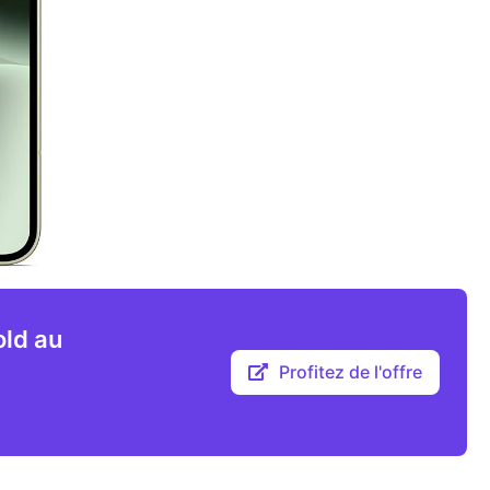
old au
Profitez de l'offre