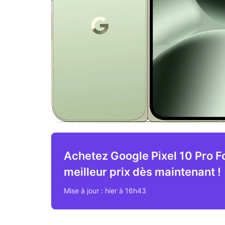
Achetez Google Pixel 10 Pro F
meilleur prix dès maintenant !
Mise à jour : hier à 16h43