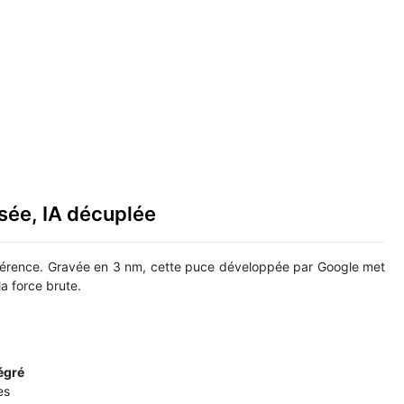
sée, IA décuplée
ifférence. Gravée en 3 nm, cette puce développée par Google met
 la force brute.
égré
es